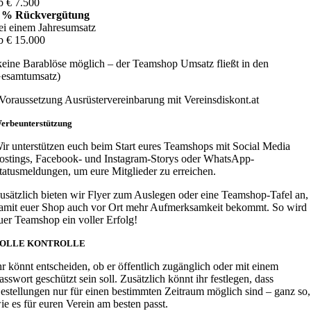
b € 7.500
 % Rückvergütung
ei einem Jahresumsatz
b € 15.000
keine Barablöse möglich – der Teamshop Umsatz fließt in den
esamtumsatz)
Voraussetzung Ausrüstervereinbarung mit Vereinsdiskont.at
erbeunterstützung
ir unterstützen euch beim Start eures Teamshops mit Social Media
ostings, Facebook- und Instagram-Storys oder WhatsApp-
tatusmeldungen, um eure Mitglieder zu erreichen.
usätzlich bieten wir Flyer zum Auslegen oder eine Teamshop-Tafel an,
amit euer Shop auch vor Ort mehr Aufmerksamkeit bekommt. So wird
uer Teamshop ein voller Erfolg!
OLLE KONTROLLE
hr könnt entscheiden, ob er öffentlich zugänglich oder mit einem
asswort geschützt sein soll. Zusätzlich könnt ihr festlegen, dass
estellungen nur für einen bestimmten Zeitraum möglich sind – ganz so,
ie es für euren Verein am besten passt.