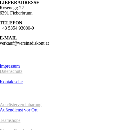
LIEFERADRESSE
Rosenegg 22
6391 Fieberbrunn
TELEFON
+43 5354 93080-0
E-MAIL
verkauf@vereinsdiskont.at
UNTERNEHMEN
Impressum
Datenschutz
AGB´s
Kontaktseite
SERVICE
Ausrüstervereinbarung
Außendienst vor Ort
Teamshops