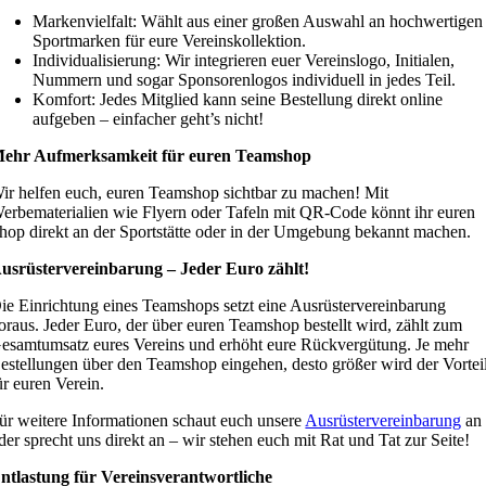
Markenvielfalt: Wählt aus einer großen Auswahl an hochwertigen
Sportmarken für eure Vereinskollektion.
Individualisierung: Wir integrieren euer Vereinslogo, Initialen,
Nummern und sogar Sponsorenlogos individuell in jedes Teil.
Komfort: Jedes Mitglied kann seine Bestellung direkt online
aufgeben – einfacher geht’s nicht!
ehr Aufmerksamkeit für euren Teamshop
ir helfen euch, euren Teamshop sichtbar zu machen! Mit
erbematerialien wie Flyern oder Tafeln mit QR-Code könnt ihr euren
hop direkt an der Sportstätte oder in der Umgebung bekannt machen.
usrüstervereinbarung – Jeder Euro zählt!
ie Einrichtung eines Teamshops setzt eine Ausrüstervereinbarung
oraus. Jeder Euro, der über euren Teamshop bestellt wird, zählt zum
esamtumsatz eures Vereins und erhöht eure Rückvergütung. Je mehr
estellungen über den Teamshop eingehen, desto größer wird der Vortei
ür euren Verein.
ür weitere Informationen schaut euch unsere
Ausrüstervereinbarung
an
der sprecht uns direkt an – wir stehen euch mit Rat und Tat zur Seite!
ntlastung für Vereinsverantwortliche