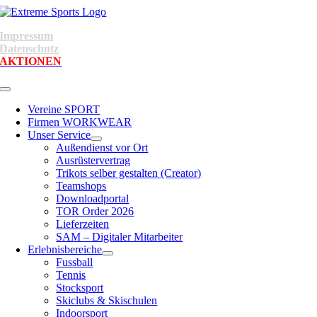
Skip
to
Impressum
content
Datenschutz
AKTIONEN
Toggle
Navigation
Vereine SPORT
Firmen WORKWEAR
Unser Service
Außendienst vor Ort
Ausrüstervertrag
Trikots selber gestalten (Creator)
Teamshops
Downloadportal
TOR Order 2026
Lieferzeiten
SAM – Digitaler Mitarbeiter
Erlebnisbereiche
Fussball
Tennis
Stocksport
Skiclubs & Skischulen
Indoorsport