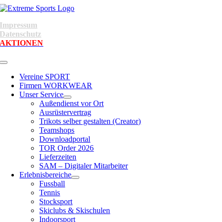
Skip
to
Impressum
content
Datenschutz
AKTIONEN
Toggle
Navigation
Vereine SPORT
Firmen WORKWEAR
Unser Service
Außendienst vor Ort
Ausrüstervertrag
Trikots selber gestalten (Creator)
Teamshops
Downloadportal
TOR Order 2026
Lieferzeiten
SAM – Digitaler Mitarbeiter
Erlebnisbereiche
Fussball
Tennis
Stocksport
Skiclubs & Skischulen
Indoorsport