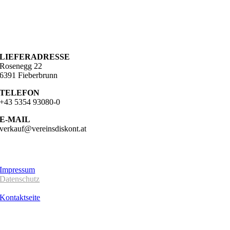
KONTAKT
ADRESSE
Lindau 16b
6391 Fieberbrunn
LIEFERADRESSE
Rosenegg 22
6391 Fieberbrunn
TELEFON
+43 5354 93080-0
E-MAIL
verkauf@vereinsdiskont.at
UNTERNEHMEN
Impressum
Datenschutz
AGB´s
Kontaktseite
SERVICE