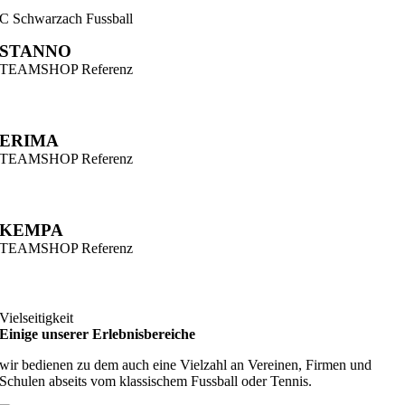
C Schwarzach Fussball
STANNO
TEAMSHOP Referenz
HOP SC Reichenau
ERIMA
TEAMSHOP Referenz
V ABSAM Fussball
KEMPA
TEAMSHOP Referenz
SVBG Salzburg Volleyball
Vielseitigkeit
Einige unserer Erlebnisbereiche
wir bedienen zu dem auch eine Vielzahl an Vereinen, Firmen und
Schulen abseits vom klassischem Fussball oder Tennis.