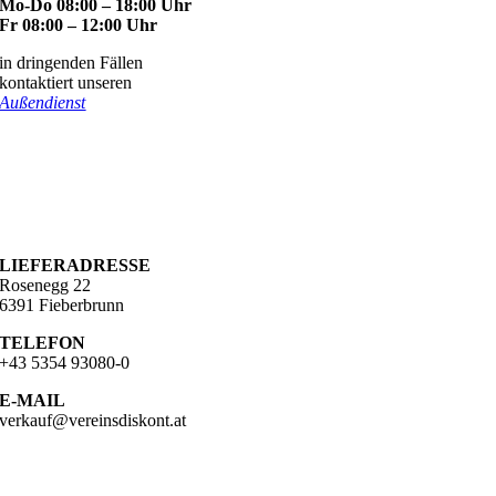
Mo-Do 08:00 – 18:00 Uhr
Fr 08:00 – 12:00 Uhr
in dringenden Fällen
kontaktiert unseren
Außendienst
KONTAKT
ADRESSE
Lindau 16b
6391 Fieberbrunn
LIEFERADRESSE
Rosenegg 22
6391 Fieberbrunn
TELEFON
+43 5354 93080-0
E-MAIL
verkauf@vereinsdiskont.at
UNTERNEHMEN