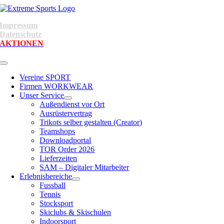
Skip
to
Impressum
content
Datenschutz
AKTIONEN
Toggle
Navigation
Vereine SPORT
Firmen WORKWEAR
Unser Service
Außendienst vor Ort
Ausrüstervertrag
Trikots selber gestalten (Creator)
Teamshops
Downloadportal
TOR Order 2026
Lieferzeiten
SAM – Digitaler Mitarbeiter
Erlebnisbereiche
Fussball
Tennis
Stocksport
Skiclubs & Skischulen
Indoorsport