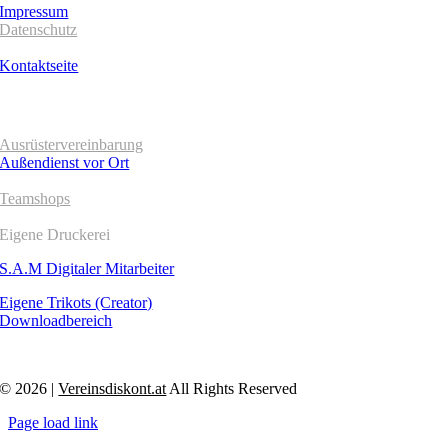
Impressum
Datenschutz
AGB´s
Kontaktseite
SERVICE
Ausrüstervereinbarung
Außendienst vor Ort
Teamshops
Eigene Druckerei
S.A.M Digitaler Mitarbeiter
Eigene Trikots (Creator)
Downloadbereich
© 2026 |
Vereinsdiskont.at
All Rights Reserved
Page load link
Go