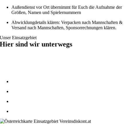
Außendienst vor Ort übernimmt für Euch die Aufnahme der
Größen, Namen und Spielernummern
Abwicklungdetails klären: Verpacken nach Mannschaften &
Versand nach Mannschaften, Sponsorrechnungen klären.
Unser Einsatzgebiet
Hier sind wir unterwegs
Unser Außendienst ist regelmäßig in Österreich für Euch im Einsatz,
um Euch die besten Produkte und Lösungen direkt vor Ort zu
präsentieren.
Tirol und Vorarlberg
Bezirk Kitzbühel, Südbayern, Pinzgau
Salzburg, Steiermark, Kärnten, Ost-Tirol
Süd-Burgenland