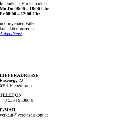
Innendienst Erreichbarkeit
Mo-Do 08:00 – 18:00 Uhr
Fr 08:00 – 12:00 Uhr
in dringenden Fällen
kontaktiert unseren
Außendienst
KONTAKT
ADRESSE
Lindau 16b
6391 Fieberbrunn
LIEFERADRESSE
Rosenegg 22
6391 Fieberbrunn
TELEFON
+43 5354 93080-0
E-MAIL
verkauf@vereinsdiskont.at
UNTERNEHMEN