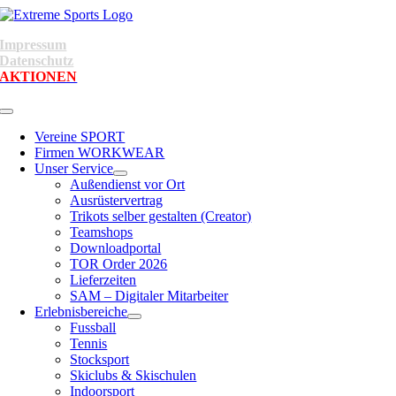
Skip
to
Impressum
content
Datenschutz
AKTIONEN
Toggle
Navigation
Vereine SPORT
Firmen WORKWEAR
Unser Service
Außendienst vor Ort
Ausrüstervertrag
Trikots selber gestalten (Creator)
Teamshops
Downloadportal
TOR Order 2026
Lieferzeiten
SAM – Digitaler Mitarbeiter
Erlebnisbereiche
Fussball
Tennis
Stocksport
Skiclubs & Skischulen
Indoorsport