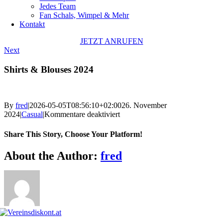
Jedes Team
Fan Schals, Wimpel & Mehr
Kontakt
JETZT ANRUFEN
Next
Shirts & Blouses 2024
By
fred
|
2026-05-05T08:56:10+02:00
26. November
für
2024
|
Casual
|
Kommentare deaktiviert
Shirts
&
Share This Story, Choose Your Platform!
Blouses
2024
Facebook
X
Reddit
LinkedIn
WhatsApp
Telegram
Tumblr
Pinterest
Vk
Xing
Email
About the Author:
fred