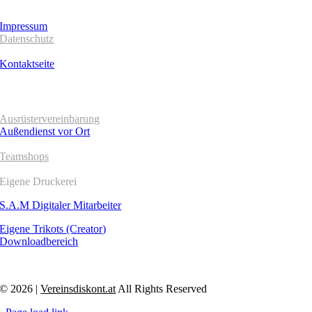
Impressum
Datenschutz
AGB´s
Kontaktseite
SERVICE
Ausrüstervereinbarung
Außendienst vor Ort
Teamshops
Eigene Druckerei
S.A.M Digitaler Mitarbeiter
Eigene Trikots (Creator)
Downloadbereich
© 2026 |
Vereinsdiskont.at
All Rights Reserved